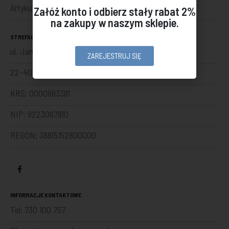
Artykuły
Załóż konto i odbierz stały rabat 2%
na zakupy w naszym sklepie.
STREFACZYSTA SP Z O. O.
ul. Jana Kilińskiego 86
ZAREJESTRUJ SIĘ
22-400 Zamość
KRS: 0000883381
NIP: 9223067810
REGON: 38815152800000
INFORMACJE KONTAKTOWE
Tel:
730 100 757