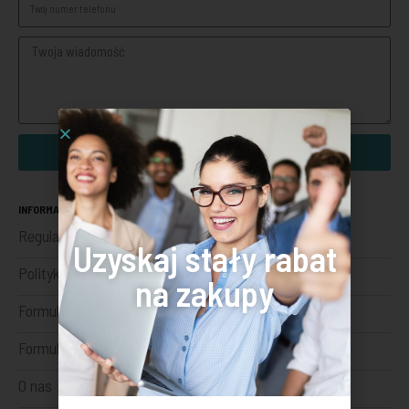
Wyślij
INFORMACJE
Regulamin sklepu internetowego
Uzyskaj stały rabat
Polityka prywatności
na zakupy
Formularz odstąpienia
Formularz reklamacji
O nas