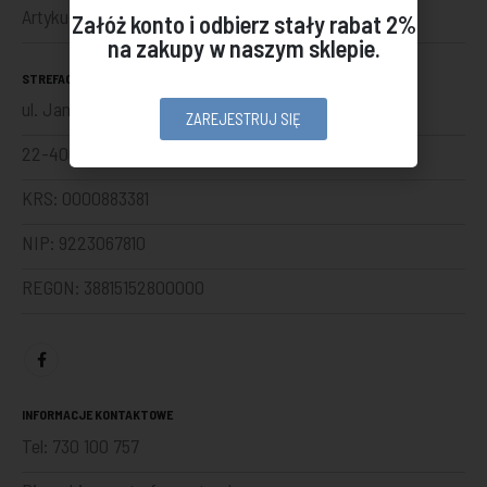
Artykuły
Załóż konto i odbierz stały rabat 2%
na zakupy w naszym sklepie.
STREFACZYSTA SP Z O. O.
ul. Jana Kilińskiego 86
ZAREJESTRUJ SIĘ
22-400 Zamość
KRS: 0000883381
NIP: 9223067810
REGON: 38815152800000
INFORMACJE KONTAKTOWE
Tel:
730 100 757