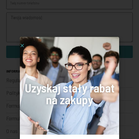
Wyślij
INFORMACJE
Regulamin sklepu internetowego
Uzyskaj stały rabat
Polityka prywatności
na zakupy
Formularz odstąpienia
Formularz reklamacji
O nas