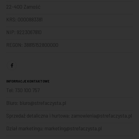
22-400 Zamość
KRS: 0000883381
NIP: 9223067810
REGON: 38815152800000
INFORMACJE KONTAKTOWE
Tel:
730 100 757
Biuro:
biuro@strefaczysta.pl
Sprzedaż detaliczna i hurtowa:
zamowienia@strefaczysta.pl
Dział marketingu:
marketing@strefaczysta.pl