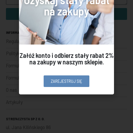
na zakupy
Wyślij
INFORMACJE
Regulamin sklepu internetowego
Polityka prywatności
Załóż konto i odbierz stały rabat 2%
na zakupy w naszym sklepie.
Formularz odstąpienia
Formularz reklamacji
ZAREJESTRUJ SIĘ
O nas
Artykuły
STREFACZYSTA SP Z O. O.
ul. Jana Kilińskiego 86