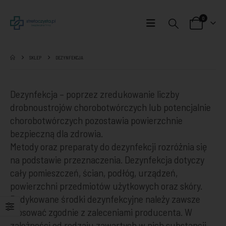
0
SKLEP
DEZYNFEKCJA
Dezynfekcja – poprzez zredukowanie liczby
drobnoustrojów chorobotwórczych lub potencjalnie
chorobotwórczych pozostawia powierzchnie
bezpieczną dla zdrowia.
Metody oraz preparaty do dezynfekcji rozróżnia się
na podstawie przeznaczenia. Dezynfekcja dotyczy
cały pomieszczeń, ścian, podłóg, urządzeń,
powierzchni przedmiotów użytkowych oraz skóry.
Dedykowane środki dezynfekcyjne należy zawsze
stosować zgodnie z zaleceniami producenta. W
zależności od rodzaju zawartych w nich substancji,