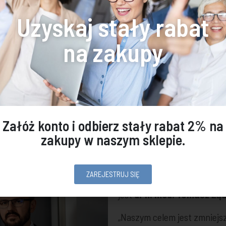
czo-społeczny
Uzyskaj stały rabat
ojektował stacje
na zakupy
wszystkie pożądane
malnego bezpieczeństwa
Załóż konto i odbierz stały rabat 2% na
zakupy w naszym sklepie.
ZAREJESTRUJ SIĘ
Pomysłodawcą
stacji higi
jest
dr n. med. Tomasz Żą
„Naszym celem jest zmniejs