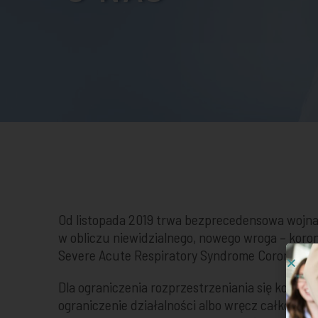
Od listopada 2019 trwa bezprecedensowa wojna 
w obliczu niewidzialnego, nowego wroga – kor
Severe Acute Respiratory Syndrome CoronaViru
Dla ograniczenia rozprzestrzeniania się korono
ograniczenie działalności albo wręcz całkowite 