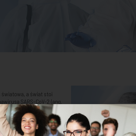
światowa, a świat stoi
onawirusa SARS-CoV-2 (ang.
s 2).
wirusa konieczne było
zamknięcie wielu firm.