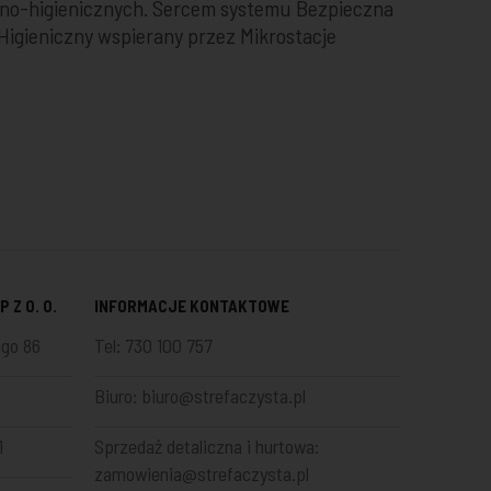
no-higienicznych. Sercem systemu Bezpieczna
Higieniczny wspierany przez Mikrostacje
 Z O. O.
INFORMACJE KONTAKTOWE
ego 86
Tel:
730 100 757
Biuro:
biuro@strefaczysta.pl
1
Sprzedaż detaliczna i hurtowa:
zamowienia@strefaczysta.pl