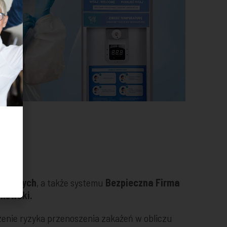
enicznych
, a także systemu
Bezpieczna Firma
dkowski.
zenie ryzyka przenoszenia zakażeń w obliczu