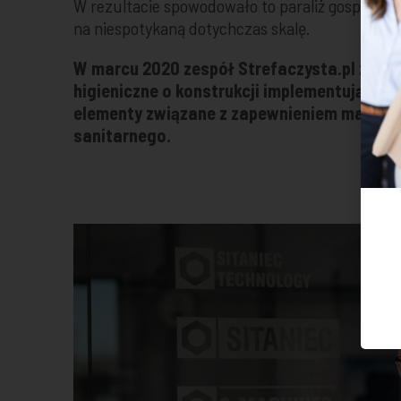
W rezultacie spowodowało to paraliż gospodar
na niespotykaną dotychczas skalę.
W marcu 2020 zespół Strefaczysta.pl zapr
higieniczne o konstrukcji implementującej 
elementy związane z zapewnieniem maksy
sanitarnego.