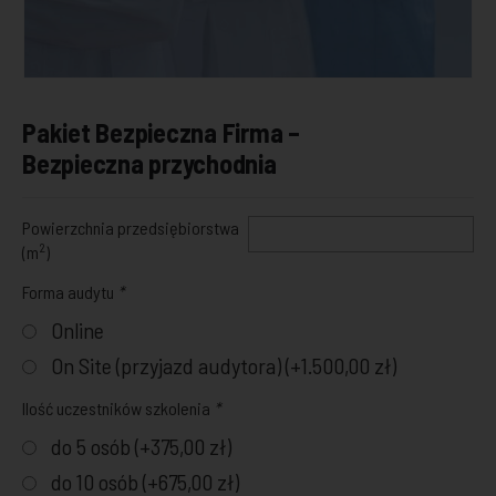
Pakiet Bezpieczna Firma –
Bezpieczna przychodnia
Powierzchnia przedsiębiorstwa
2
(m
)
Forma audytu
*
Online
On Site (przyjazd audytora) (+
1.500,00
zł
)
Ilość uczestników szkolenia
*
do 5 osób (+
375,00
zł
)
do 10 osób (+
675,00
zł
)