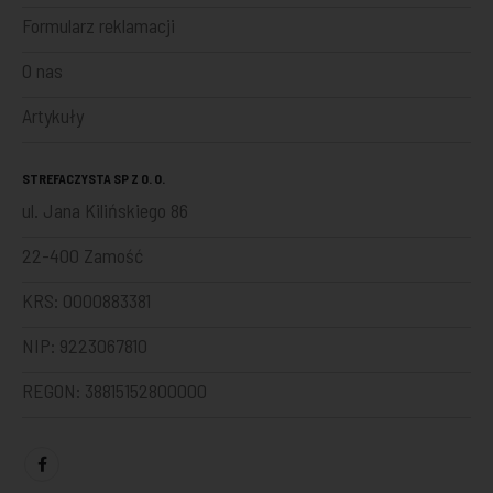
Formularz reklamacji
O nas
Artykuły
STREFACZYSTA SP Z O. O.
ul. Jana Kilińskiego 86
22-400 Zamość
KRS: 0000883381
NIP: 9223067810
REGON: 38815152800000