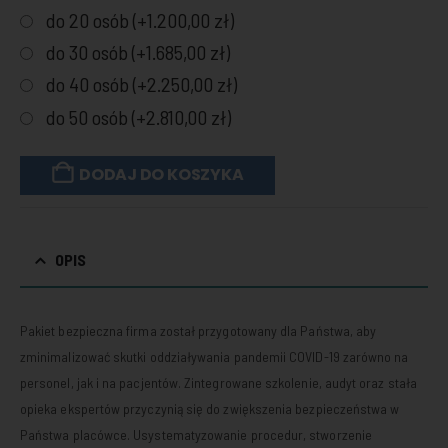
do 20 osób (+
1.200,00
zł
)
do 30 osób (+
1.685,00
zł
)
do 40 osób (+
2.250,00
zł
)
do 50 osób (+
2.810,00
zł
)
DODAJ DO KOSZYKA
OPIS
Pakiet bezpieczna firma został przygotowany dla Państwa, aby
zminimalizować skutki oddziaływania pandemii COVID-19 zarówno na
personel, jak i na pacjentów. Zintegrowane szkolenie, audyt oraz stała
opieka ekspertów przyczynią się do zwiększenia bezpieczeństwa w
Państwa placówce. Usystematyzowanie procedur, stworzenie