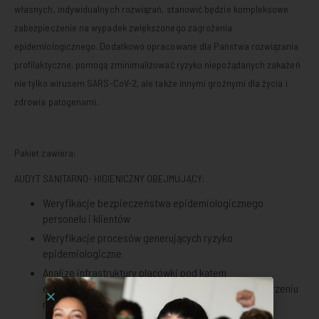
własnych, indywidualnych rozwiązań, stanowić będzie kompleksowe
zabezpieczenie na wypadek zwiększonego zagrożenia
epidemiologicznego. Dodatkowo opracowane dla Państwa rozwiązania
profilaktyczne, pomogą zminimalizować ryzyko niepożądanych zakażeń
nie tylko wirusem SARS-CoV-2, ale także innymi groźnymi dla życia i
zdrowia patogenami.
Pakiet zawiera:
AUDYT SANITARNO- HIGIENICZNY OBEJMUJĄCY:
Weryfikacje bezpieczeństwa epidemiologicznego
personelu i klientów
Weryfikacje procesów generujących ryzyko
epidemiologiczne
Analizę infrastruktury placówki pod kątem
epidemiologicznym oraz pomoc w optymalnym stworzeniu
miejsca izolacji