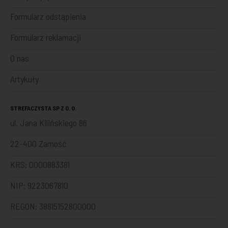
Formularz odstąpienia
Formularz reklamacji
O nas
Artykuły
STREFACZYSTA SP Z O. O.
ul. Jana Kilińskiego 86
22-400 Zamość
KRS: 0000883381
NIP: 9223067810
REGON: 38815152800000