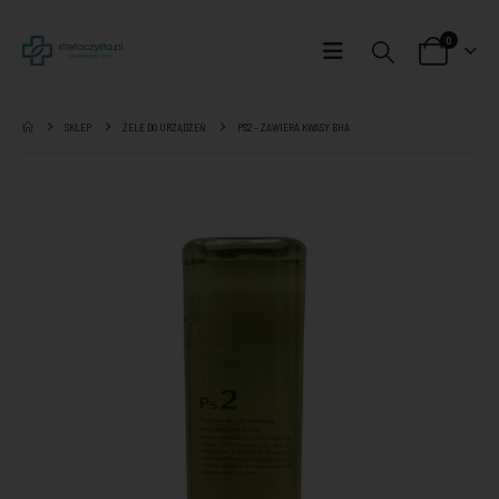
0
SKLEP
ŻELE DO URZĄDZEŃ
PS2 – ZAWIERA KWASY BHA