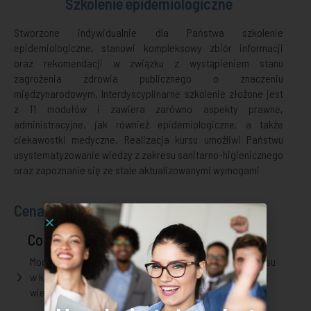
Szkolenie epidemiologiczne
Stworzone indywidualnie dla Państwa szkolenie
epidemiologiczne, stanowi kompleksowy zbiór informacji
oraz rekomendacji w związku z wystąpieniem stanu
zagrożenia zdrowia publicznego o znaczeniu
międzynarodowym. Interdyscyplinarne szkolenie złożone jest
z 11 modułów i zawiera zarówno aspekty prawne,
administracyjne, jak również epidemiologiczne, a także
ciekawostki medyczne. Realizacja kursu umożliwi Państwu
usystematyzowanie wiedzy z zakresu sanitarno-higienicznego
oraz zapoznanie się ze stale aktualizowanymi wymogami
Cena od: 250 zł
Co zawiera?
Modułową formę szkolenia umożliwiającą realizację kursu
w kilku etapach, a na zakończenie weryfikację zdobytej
wiedzy