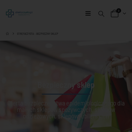
0
STREFACZYSTA – BEZPIECZNY SKLEP
Bezpieczny sklep
Oferta bezpieczeństwa epidemiologicznego dla
małych sklepów spożywczych, sklepów
odzieżowych, sklepów jubilerskich