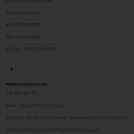
ul. Jana Kilińskiego 86
22-400 Zamość
KRS: 0000883381
NIP: 9223067810
REGON: 38815152800000
INFORMACJE KONTAKTOWE
Tel:
730 100 757
Biuro:
biuro@strefaczysta.pl
Sprzedaż detaliczna i hurtowa:
zamowienia@strefaczysta.pl
Dział marketingu:
marketing@strefaczysta.pl