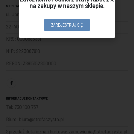
na zakupy w naszym sklepie.
STREFACZYSTA SP Z O. O.
ul. Jana Kilińskiego 86
ZAREJESTRUJ SIĘ
22-400 Zamość
KRS: 0000883381
NIP: 9223067810
REGON: 38815152800000
INFORMACJE KONTAKTOWE
Tel:
730 100 757
Biuro:
biuro@strefaczysta.pl
Sprzedaż detaliczna i hurtowa:
zamowienia@strefaczysta.pl