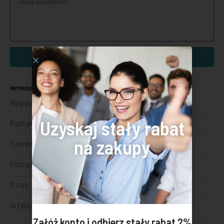
Wyślij
INFORMACJE
Regulamin sklepu internetowego
Uzyskaj stały rabat
Polityka prywatności
na zakupy
Formularz odstąpienia
Formularz reklamacji
O nas
Artykuły
Załóż konto i odbierz stały rabat 2%