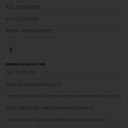
KRS: 0000883381
NIP: 9223067810
REGON: 38815152800000
INFORMACJE KONTAKTOWE
Tel:
730 100 757
Biuro:
biuro@strefaczysta.pl
Sprzedaż detaliczna i hurtowa:
zamowienia@strefaczysta.pl
Dział marketingu:
marketing@strefaczysta.pl
Dział szkoleń i audytów:
szkolenia@strefaczysta.pl