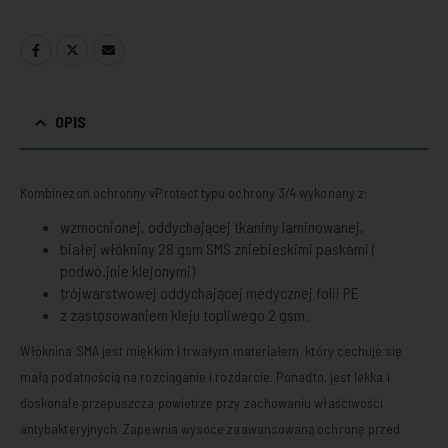
OPIS
Kombinezon ochronny vProtect typu ochrony 3/4 wykonany z:
wzmocnionej, oddychającej tkaniny laminowanej,
białej włókniny 28 gsm SMS zniebieskimi paskami (
podwó.jnie klejonymi)
trójwarstwowej oddychającej medycznej folii PE
z zastosowaniem kleju topliwego 2 gsm.
Włóknina SMA jest miękkim i trwałym materiałem który cechuje się
małą podatnością na rozciąganie i rozdarcie. Ponadto, jest lekka i
doskonale przepuszcza powietrze przy zachowaniu właściwości
antybakteryjnych. Zapewnia wysoce zaawansowaną ochronę przed