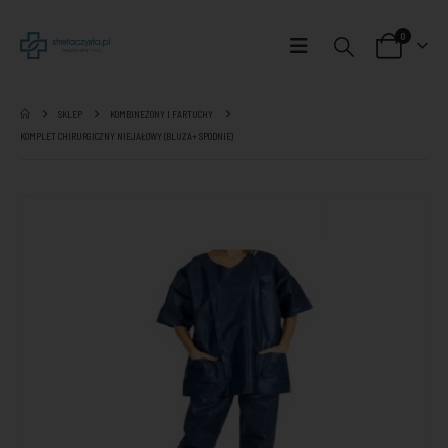
0
SKLEP
KOMBINEZONY I FARTUCHY
KOMPLET CHIRURGICZNY NIEJAŁOWY (BLUZA+ SPODNIE)