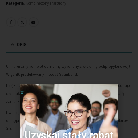
Kategoria:
Kombinezony i fartuchy
OPIS
Chirurgiczny komplet ochronny wykonany z włókniny polipropylenowej (
Wigofil), produkowany metodą Spunbond.
Dzięki temu jest miękkim w dotyku i trwałym materiałem, który cechuje
się małą podatnością na rozciąganie oraz małą przepuszczalnością
zanieczyszczeń.
Dwuczęściowy komplet składa się z bluzy oraz spodni, produkty
dostępne są w szerokiej gamie rozmiarów (od S do XXXL) oraz kolorów
(niebieski, czarny, zielony oraz biały)
Uzyskaj stały rabat