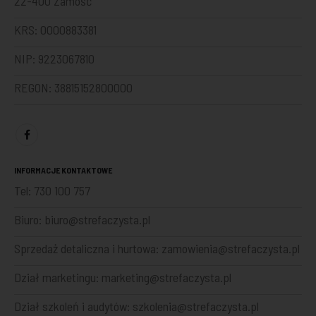
22-400 Zamość
KRS: 0000883381
NIP: 9223067810
REGON: 38815152800000
INFORMACJE KONTAKTOWE
Tel:
730 100 757
Biuro:
biuro@strefaczysta.pl
Sprzedaż detaliczna i hurtowa:
zamowienia@strefaczysta.pl
Dział marketingu:
marketing@strefaczysta.pl
Dział szkoleń i audytów:
szkolenia@strefaczysta.pl